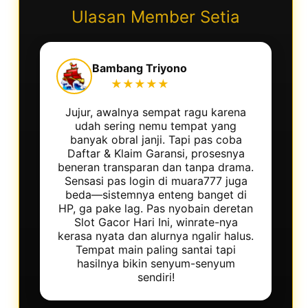
Ulasan Member Setia
Bambang Triyono
★★★★★
Jujur, awalnya sempat ragu karena
udah sering nemu tempat yang
banyak obral janji. Tapi pas coba
Daftar & Klaim Garansi, prosesnya
beneran transparan dan tanpa drama.
Sensasi pas login di muara777 juga
beda—sistemnya enteng banget di
HP, ga pake lag. Pas nyobain deretan
Slot Gacor Hari Ini, winrate-nya
kerasa nyata dan alurnya ngalir halus.
Tempat main paling santai tapi
hasilnya bikin senyum-senyum
sendiri!