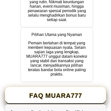
yang rutin. Nikmati keuntungan
harian, event musiman, hingga
penawaran spesial periodik yang
selalu menghadirkan bonus baru
setiap saat.
Pilihan Utama yang Nyaman
Pemain bertahan di tempat yang
memberi kepuasan nyata. Selain
sajian laga yang lengkap,
MUARA777 unggul dalam koneksi
yang stabil dan transaksi yang
lancar, menjadikannya pilihan
teratas bandar bola online paling
praktis.
FAQ MUARA777