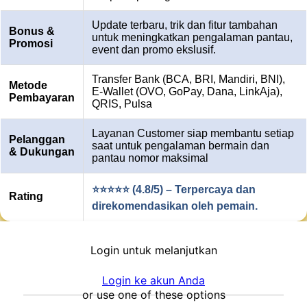
Update terbaru, trik dan fitur tambahan
Bonus &
untuk meningkatkan pengalaman pantau,
Promosi
event dan promo ekslusif.
Transfer Bank (BCA, BRI, Mandiri, BNI),
Metode
E-Wallet (OVO, GoPay, Dana, LinkAja),
Pembayaran
QRIS, Pulsa
Layanan Customer siap membantu setiap
Pelanggan
saat untuk pengalaman bermain dan
& Dukungan
pantau nomor maksimal
⭐⭐⭐⭐⭐ (4.8/5) – Terpercaya dan
Rating
direkomendasikan oleh pemain.
Login untuk melanjutkan
Login ke akun Anda
or use one of these options