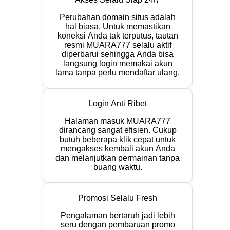
Perubahan domain situs adalah
hal biasa. Untuk memastikan
koneksi Anda tak terputus, tautan
resmi MUARA777 selalu aktif
diperbarui sehingga Anda bisa
langsung login memakai akun
lama tanpa perlu mendaftar ulang.
Login Anti Ribet
Halaman masuk MUARA777
dirancang sangat efisien. Cukup
butuh beberapa klik cepat untuk
mengakses kembali akun Anda
dan melanjutkan permainan tanpa
buang waktu.
Promosi Selalu Fresh
Pengalaman bertaruh jadi lebih
seru dengan pembaruan promo