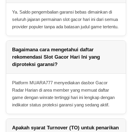
Ya. Saldo pengembalian garansi bebas dimainkan di
seluruh jajaran permainan slot gacor hari ini dari semua
provider populer tanpa ada batasan judul game tertentu.
Bagaimana cara mengetahui daftar
rekomendasi Slot Gacor Hari Ini yang
diproteksi garansi?
Platform MUARA777 menyediakan dasbor Gacor
Radar Harian di area member yang memuat daftar
game dengan winrate tertinggi hari ini lengkap dengan
indikator status proteksi garansi yang sedang aktif.
Apakah syarat Turnover (TO) untuk penarikan