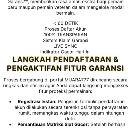
Garansi**, memberikan rasa aman ekstra bagi pemain
baru maupun pemain veteran dalam mengelola modal
bermain.
< 60 DETIK
Proses Daftar Akun
100% TRANSPARAN
Sistem Klaim Garansi
LIVE SYNC
Indikator Gacor Hari Ini
LANGKAH PENDAFTARAN &
PENGAKTIFAN FITUR GARANSI
Proses bergabung di portal MUARA777 dirancang secara
ringkas dan efisien agar Anda dapat langsung mengakses
fitur proteksi permainan:
Registrasi Instan:
Pengisian formulir pendaftaran
akun dilakukan secara terenkripsi tanpa persyaratan
rumit, memangkas waktu tunggu dalam hitungan
detik.
Pemantauan Matriks Slot Gacor:
Setelah berhasil