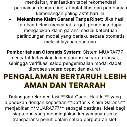
mendaftar, manfaatkan tabel rekomendasi
permainan dengan tingkat volatilitas dan pembagian
kemenangan paling aktif hari ini.
Mekanisme Klaim Garansi Tanpa Ribet:
Jika hasil
taruhan belum mencapai target, pengguna dapat
mengajukan klaim garansi sesuai ketentuan
perlindungan modal yang berlaku secara otomatis
melalui layanan bantuan.
Pemberitahuan Otomatis System:
Sistem MUARA777
mencatat kelayakan klaim garansi secara terpusat,
sehingga verifikasi saldo pengembalian modal dapat
diproses secara cepat dan akurat.
PENGALAMAN BERTARUH LEBIH
AMAN DAN TERARAH
Dukungan rekomendasi **Slot Gacor Hari Ini** yang
dipadukan dengan kepastian **Daftar & Klaim Garansi**
menjadikan **MUARA777** sebagai destinasi ideal bagi
siapa pun yang menginginkan kenyamanan serta
transparansi penuh dalam setiap perputaran slot.