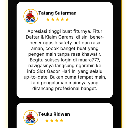
Tatang Sutarman
★★★★★
Apresiasi tinggi buat fiturnya. Fitur
Daftar & Klaim Garansi di sini bener-
bener ngasih safety net dan rasa
aman, cocok banget buat yang
pengen main tanpa rasa khawatir.
Begitu sukses login di muara777,
navigasinya langsung ngarahin ke
info Slot Gacor Hari Ini yang selalu
up-to-date. Bukan cuma tempat main,
tapi pengalaman mainnya yang
dirancang profesional banget.
Teuku Ridwan
★★★★